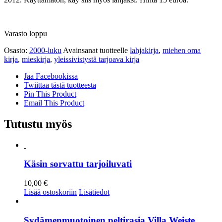
Varasto loppu
Osasto:
2000-luku
Avainsanat tuotteelle
lahjakirja
,
miehen oma
kirja
,
mieskirja
,
yleissivistystä tarjoava kirja
Jaa Facebookissa
Twiittaa tästä tuotteesta
Pin This Product
Email This Product
Tutustu myös
Käsin sorvattu tarjoiluvati
10,00
€
Lisää ostoskoriin
Lisätiedot
Sydämenmuotoinen peltirasia Villa Weiste