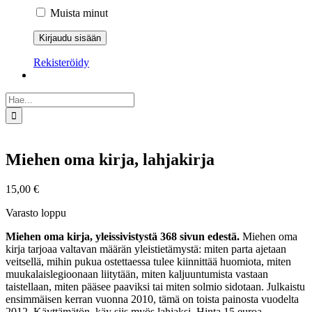
Muista minut
Rekisteröidy
Etsi
...
Miehen oma kirja, lahjakirja
15,00
€
Varasto loppu
Miehen oma kirja, yleissivistystä 368 sivun edestä.
Miehen oma
kirja tarjoaa valtavan määrän yleistietämystä: miten parta ajetaan
veitsellä, mihin pukua ostettaessa tulee kiinnittää huomiota, miten
muukalaislegioonaan liitytään, miten kaljuuntumista vastaan
taistellaan, miten pääsee paaviksi tai miten solmio sidotaan. Julkaistu
ensimmäisen kerran vuonna 2010, tämä on toista painosta vuodelta
2012. Käyttämätön, käy siis myös lahjaksi. Hinta 15 euroa.