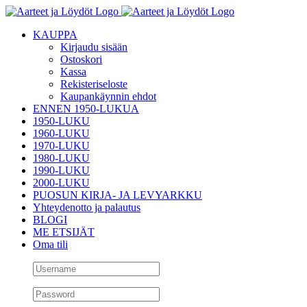
Skip
to
KAUPPA
content
Kirjaudu sisään
Ostoskori
Kassa
Rekisteriseloste
Kaupankäynnin ehdot
ENNEN 1950-LUKUA
1950-LUKU
1960-LUKU
1970-LUKU
1980-LUKU
1990-LUKU
2000-LUKU
PUOSUN KIRJA- JA LEVYARKKU
Yhteydenotto ja palautus
BLOGI
ME ETSIJÄT
Oma tili