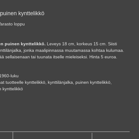
puinen kynttelikkö
arasto loppu
en puinen kynttelikkö.
Leveys 18 cm, korkeus 15 cm. Siisti
nttilänjalka, jonka maalipinnassa muutamassa kohtaa kulumaa.
ää sellaisenaan tai tuunata itselle mieleiseksi. Hinta 5 euroa.
1960-luku
at tuotteelle
kynttelikkö
,
kynttilänjalka
,
puinen kynttelikkö
,
 kynttelikkö