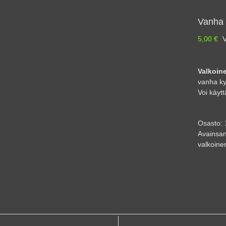
Vanha 
5,00
€
V
Valkoin
vanha ky
Voi käytt
Osasto:
Avainsan
valkoinen