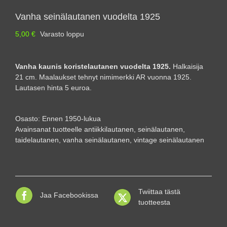
Vanha seinälautanen vuodelta 1925
5,00
€
Varasto loppu
Vanha kaunis koristelautanen vuodelta 1925.
Halkaisija
21 cm. Maalaukset tehnyt nimimerkki AR vuonna 1925.
Lautasen hinta 5 euroa.
Osasto:
Ennen 1950-lukua
Avainsanat tuotteelle
antiikkilautanen
,
seinälautanen
,
taidelautanen
,
vanha seinälautanen
,
vintage seinälautanen
Twiittaa tästä
Jaa Facebookissa
tuotteesta