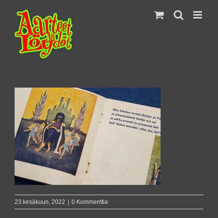
Skip
to
content
23 kesäkuun, 2022
|
0 Kommenttia