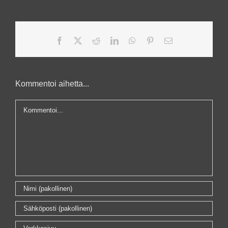
Facebook
X
Reddit
LinkedIn
WhatsApp
Pinterest
Sähköposti
Kommentoi aihetta...
Kommentti