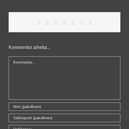
Facebook
X
Reddit
LinkedIn
WhatsApp
Pinterest
Sähköposti
Kommentoi aihetta...
Kommentti