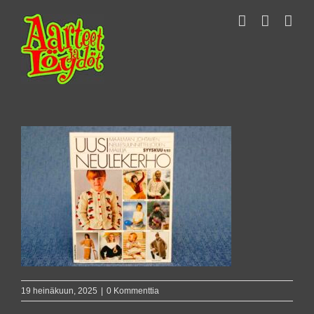
Skip
to
content
19 heinäkuun, 2025
|
0 Kommenttia