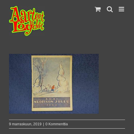
Skip
to
content
9 marraskuun, 2019
|
0 Kommenttia