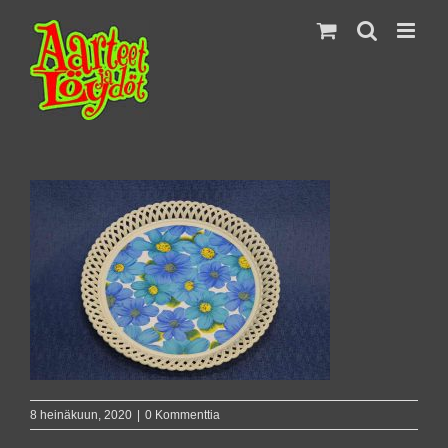
Skip
to
content
8 heinäkuun, 2020
|
0 Kommenttia