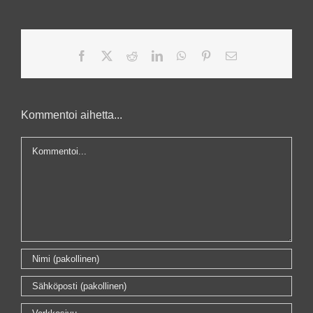
Facebook
X
Reddit
LinkedIn
WhatsApp
Pinterest
Sähköposti
Kommentoi aihetta...
Kommentti