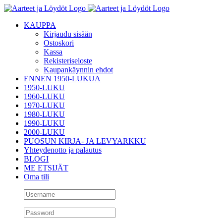
Skip
to
KAUPPA
content
Kirjaudu sisään
Ostoskori
Kassa
Rekisteriseloste
Kaupankäynnin ehdot
ENNEN 1950-LUKUA
1950-LUKU
1960-LUKU
1970-LUKU
1980-LUKU
1990-LUKU
2000-LUKU
PUOSUN KIRJA- JA LEVYARKKU
Yhteydenotto ja palautus
BLOGI
ME ETSIJÄT
Oma tili