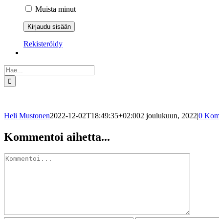
Muista minut
Rekisteröidy
Etsi
...
Heli Mustonen
2022-12-02T18:49:35+02:00
2 joulukuun, 2022
|
0 Kom
Facebook
X
Reddit
LinkedIn
WhatsApp
Pinterest
Sähköposti
Kommentoi aihetta...
Kommentti