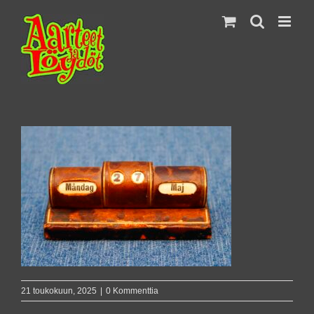
Skip
to
content
21 toukokuun, 2025
|
0 Kommenttia