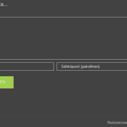
a...
0
Rekisterise