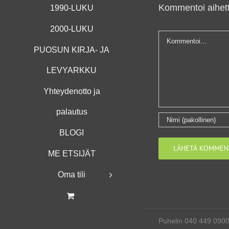
Kommentoi aihett
1990-LUKU
2000-LUKU
Kommentti
PUOSUN KIRJA- JA
LEVYARKKU
Yhteydenotto ja
palautus
BLOGI
ME ETSIJÄT
Oma tili
Puhelin 040 449 090