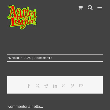
Skip
to
content
26 elokuun, 2025
|
0 Kommenttia
Facebook
X
Reddit
LinkedIn
WhatsApp
Pinterest
Sähköposti
Kommentoi aihetta...