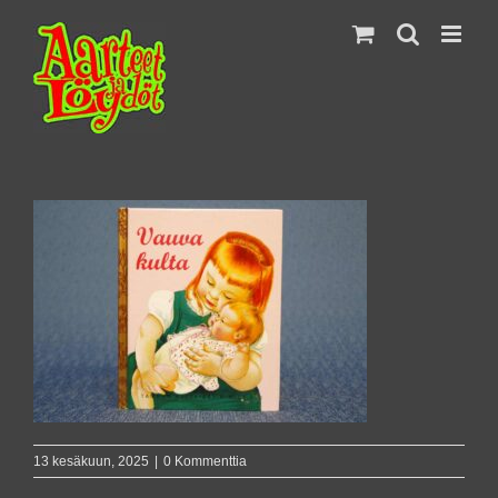
Skip
to
content
13 kesäkuun, 2025
|
0 Kommenttia