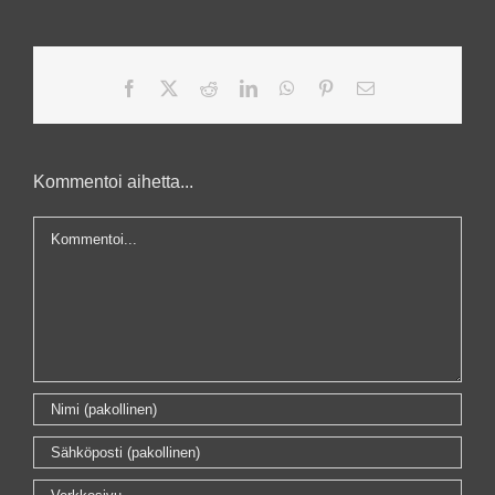
Facebook
X
Reddit
LinkedIn
WhatsApp
Pinterest
Sähköposti
Kommentoi aihetta...
Kommentti