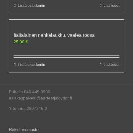
Lisää ostoskoriin
Lisätiedot
Italialainen nahkalaukku, vaalea roosa
25,00
€
Lisää ostoskoriin
Lisätiedot
Puhelin 040 449 0900
asiakaspalvelu@aarteetjaloydot.fi
Y-tunnus 2907246-2
Rekisteriseloste